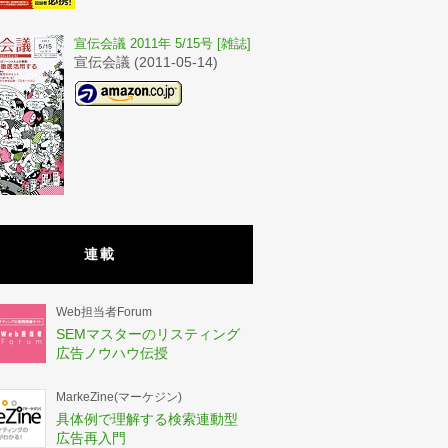
宣伝会議 2011年 5/15号 [雑誌]
宣伝会議 (2011-05-14)
連載
Web担当者Forum
SEMマスターのリスティング
広告ノウハウ伝授
MarkeZine(マーケジン)
具体例で理解する検索連動型
広告再入門