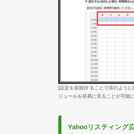
[設定を追加]することで④のよう
ジュールを容易に見ることが可能
Yahooリスティン