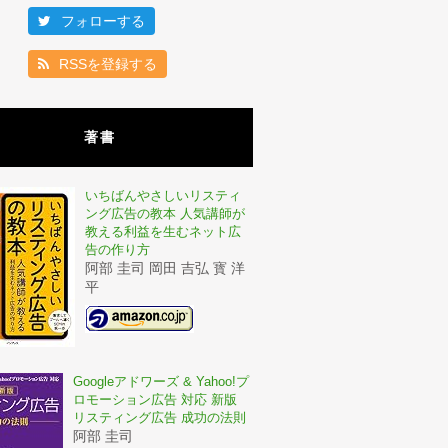
フォローする
RSSを登録する
著書
いちばんやさしいリスティ
ング広告の教本 人気講師が
教える利益を生むネット広
告の作り方
阿部 圭司 岡田 吉弘 寳 洋
平
Googleアドワーズ & Yahoo!プ
ロモーション広告 対応 新版
リスティング広告 成功の法則
阿部 圭司