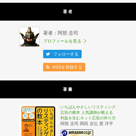
著者
著者：阿部 圭司
プロフィールを見る
フォローする
RSSを登録する
著書
いちばんやさしいリスティング
広告の教本 人気講師が教える
利益を生むネット広告の作り方
阿部 圭司 岡田 吉弘 寳 洋平