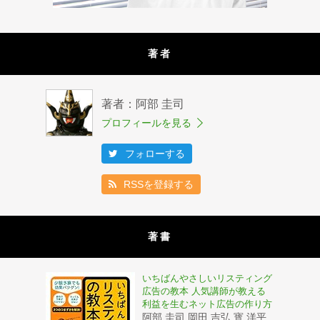
著者
著者：阿部 圭司
プロフィールを見る
フォローする
RSSを登録する
著書
いちばんやさしいリスティング
広告の教本 人気講師が教える
利益を生むネット広告の作り方
阿部 圭司 岡田 吉弘 寳 洋平