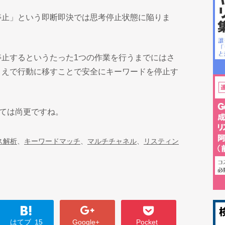
停止」という即断即決では思考停止状態に陥りま
停止するというたった1つの作業を行うまでにはさ
うえで行動に移すことで安全にキーワードを停止す
いては尚更ですね。
ス解析
、
キーワードマッチ
、
マルチチャネル
、
リスティン
はてブ
15
Google+
Pocket