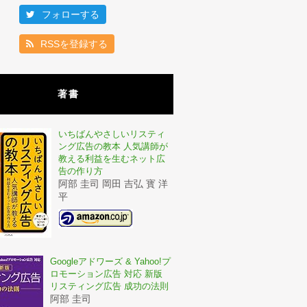
フォローする
RSSを登録する
著書
いちばんやさしいリスティ
ング広告の教本 人気講師が
教える利益を生むネット広
告の作り方
阿部 圭司 岡田 吉弘 寳 洋
平
Googleアドワーズ & Yahoo!プ
ロモーション広告 対応 新版
リスティング広告 成功の法則
阿部 圭司