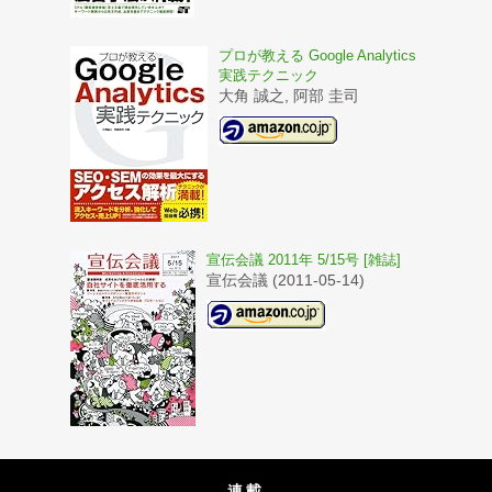
プロが教える Google Analytics
実践テクニック
大角 誠之, 阿部 圭司
宣伝会議 2011年 5/15号 [雑誌]
宣伝会議 (2011-05-14)
連載