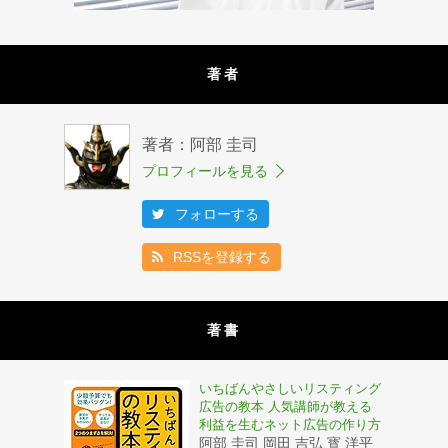
著者
著者：阿部 圭司
プロフィールを見る
フォローする
RSSを登録する
著書
いちばんやさしいリスティング
広告の教本 人気講師が教える
利益を生むネット広告の作り方
阿部 圭司 岡田 吉弘 寳 洋平