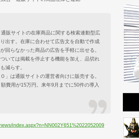
、通販サイトの在庫商品に関する検索連動型広
売り出す。在庫に合わせて広告文を自動で作成
手が回らなかった商品の広告を手軽に出せる。
については掲載を停止する機能を加え、品切れ
駄も減らす。
Ｏ」は通販サイトの運営者向けに販売する。
額費用が15万円。来年9月までに50件の導入
iness/news/index.aspx?n=NN002Y651%2022052009