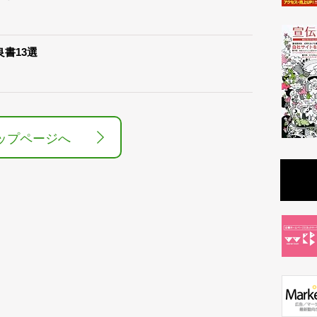
良書13選
ップページへ