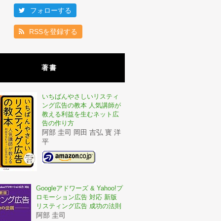
フォローする
RSSを登録する
著書
いちばんやさしいリスティ
ング広告の教本 人気講師が
教える利益を生むネット広
告の作り方
阿部 圭司 岡田 吉弘 寳 洋
平
Googleアドワーズ & Yahoo!プ
ロモーション広告 対応 新版
リスティング広告 成功の法則
阿部 圭司