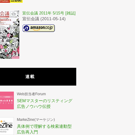
宣伝会議 2011年 5/15号 [雑誌]
宣伝会議 (2011-05-14)
連載
Web担当者Forum
SEMマスターのリスティング
広告ノウハウ伝授
MarkeZine(マーケジン)
具体例で理解する検索連動型
広告再入門