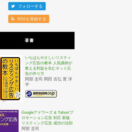
フォローする
RSSを登録する
著書
いちばんやさしいリスティ
ング広告の教本 人気講師が
教える利益を生むネット広
告の作り方
阿部 圭司 岡田 吉弘 寳 洋
平
Googleアドワーズ & Yahoo!プ
ロモーション広告 対応 新版
リスティング広告 成功の法則
阿部 圭司