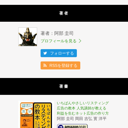
著者
著者：阿部 圭司
プロフィールを見る
フォローする
RSSを登録する
著書
いちばんやさしいリスティング
広告の教本 人気講師が教える
利益を生むネット広告の作り方
阿部 圭司 岡田 吉弘 寳 洋平