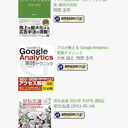
告 成功の法則
阿部 圭司
プロが教える Google Analytics
実践テクニック
大角 誠之, 阿部 圭司
宣伝会議 2011年 5/15号 [雑誌]
宣伝会議 (2011-05-14)