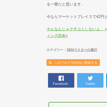
る一冊だと思います。
今ならマーケットプレイスで42円
そんなんじゃクチコミしないよ。 
ィング読本>
カテゴリー：
SEMマスターの書評
このブログをRSSに登録する
Facebook
Twitter