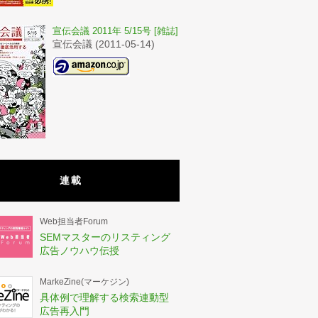
宣伝会議 2011年 5/15号 [雑誌]
宣伝会議 (2011-05-14)
連載
Web担当者Forum
SEMマスターのリスティング
広告ノウハウ伝授
MarkeZine(マーケジン)
具体例で理解する検索連動型
広告再入門