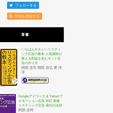
フォローする
RSSを登録する
著書
いちばんやさしいリスティ
ング広告の教本 人気講師が
教える利益を生むネット広
告の作り方
阿部 圭司 岡田 吉弘 寳 洋
平
Googleアドワーズ & Yahoo!プ
ロモーション広告 対応 新版
リスティング広告 成功の法則
阿部 圭司