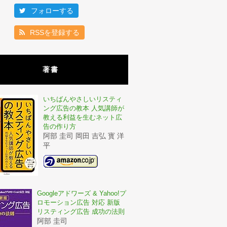
フォローする
RSSを登録する
著書
いちばんやさしいリスティ
ング広告の教本 人気講師が
教える利益を生むネット広
告の作り方
阿部 圭司 岡田 吉弘 寳 洋
平
Googleアドワーズ & Yahoo!プ
ロモーション広告 対応 新版
リスティング広告 成功の法則
阿部 圭司