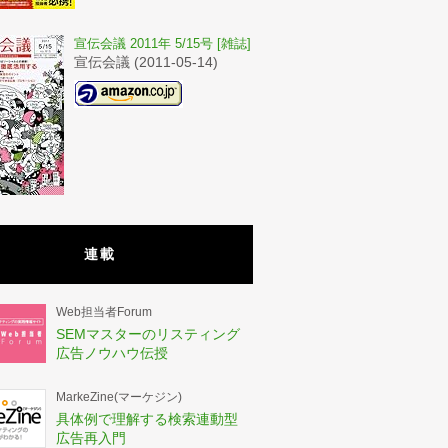
宣伝会議 2011年 5/15号 [雑誌]
宣伝会議 (2011-05-14)
連載
Web担当者Forum
SEMマスターのリスティング
広告ノウハウ伝授
MarkeZine(マーケジン)
具体例で理解する検索連動型
広告再入門