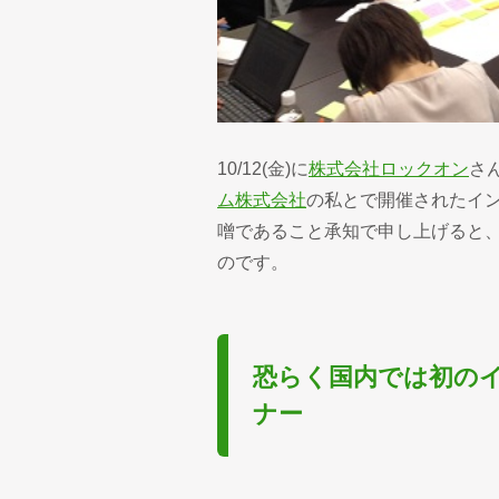
10/12(金)に
株式会社ロックオン
さ
ム株式会社
の私とで開催されたイ
噌であること承知で申し上げると
のです。
恐らく国内では初の
ナー