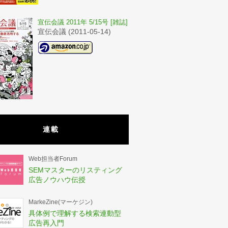
宣伝会議 2011年 5/15号 [雑誌]
宣伝会議 (2011-05-14)
連載
Web担当者Forum
SEMマスターのリスティング
広告ノウハウ伝授
MarkeZine(マーケジン)
具体例で理解する検索連動型
広告再入門