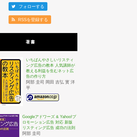
フォローする
RSSを登録する
著書
いちばんやさしいリスティ
ング広告の教本 人気講師が
教える利益を生むネット広
告の作り方
阿部 圭司 岡田 吉弘 寳 洋
平
Googleアドワーズ & Yahoo!プ
ロモーション広告 対応 新版
リスティング広告 成功の法則
阿部 圭司