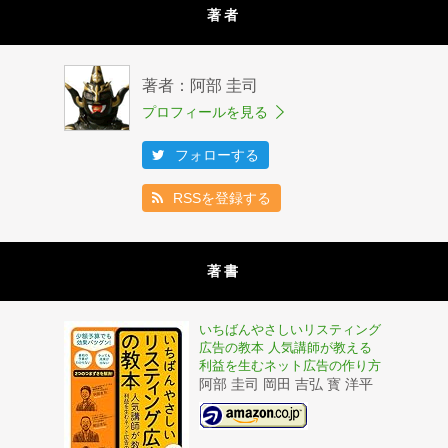
著者
著者：阿部 圭司
プロフィールを見る
フォローする
RSSを登録する
著書
いちばんやさしいリスティング
広告の教本 人気講師が教える
利益を生むネット広告の作り方
阿部 圭司 岡田 吉弘 寳 洋平