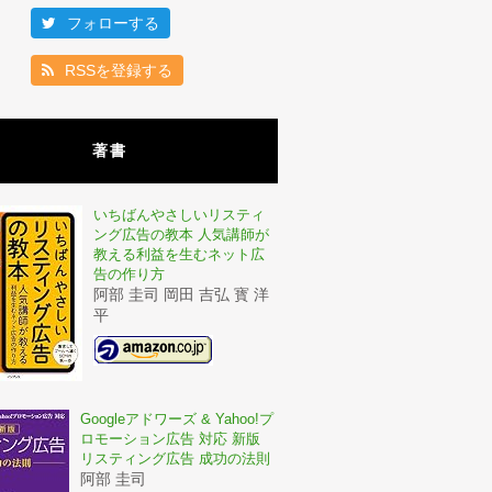
フォローする
RSSを登録する
著書
いちばんやさしいリスティ
ング広告の教本 人気講師が
教える利益を生むネット広
告の作り方
阿部 圭司 岡田 吉弘 寳 洋
平
Googleアドワーズ & Yahoo!プ
ロモーション広告 対応 新版
リスティング広告 成功の法則
阿部 圭司