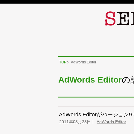
TOP
AdWords Editor
AdWords Editor
の
AdWords Editorがバージョ
2011年08月28日
AdWords Editor