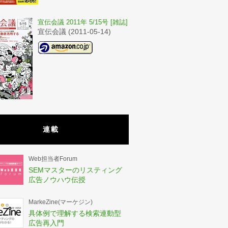
宣伝会議 2011年 5/15号 [雑誌]
宣伝会議 (2011-05-14)
連載
Web担当者Forum
SEMマスターのリスティング
広告ノウハウ伝授
MarkeZine(マーケジン)
具体例で理解する検索連動型
広告再入門