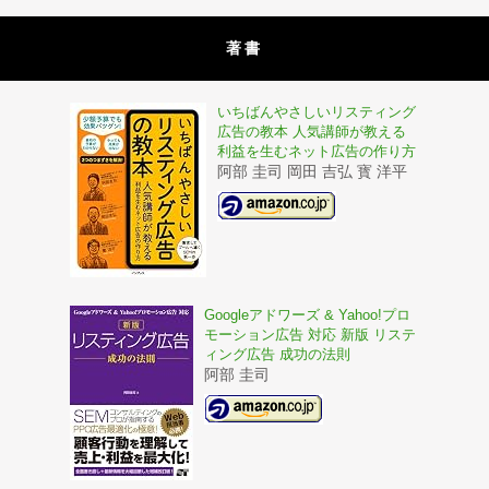
著書
いちばんやさしいリスティング
広告の教本 人気講師が教える
利益を生むネット広告の作り方
阿部 圭司 岡田 吉弘 寳 洋平
Googleアドワーズ & Yahoo!プロ
モーション広告 対応 新版 リステ
ィング広告 成功の法則
阿部 圭司