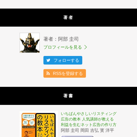
著者
著者：阿部 圭司
プロフィールを見る
フォローする
RSSを登録する
著書
いちばんやさしいリスティング
広告の教本 人気講師が教える
利益を生むネット広告の作り方
阿部 圭司 岡田 吉弘 寳 洋平