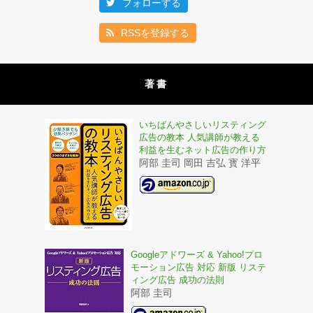
フォローする
RSSを登録する
著書
いちばんやさしいリスティング
広告の教本 人気講師が教える
利益を生むネット広告の作り方
阿部 圭司 岡田 吉弘 寳 洋平
Googleアドワーズ & Yahoo!プロ
モーション広告 対応 新版 リステ
ィング広告 成功の法則
阿部 圭司