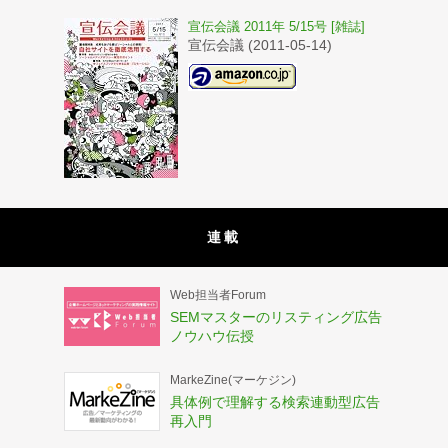
宣伝会議 2011年 5/15号 [雑誌]
宣伝会議 (2011-05-14)
連載
Web担当者Forum
SEMマスターのリスティング広告
ノウハウ伝授
MarkeZine(マーケジン)
具体例で理解する検索連動型広告
再入門