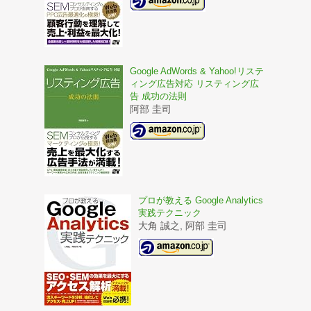
Google AdWords & Yahoo!リステ
ィング広告対応 リスティング広
告 成功の法則
阿部 圭司
プロが教える Google Analytics
実践テクニック
大角 誠之, 阿部 圭司