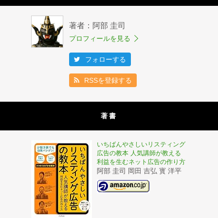
著者：阿部 圭司
プロフィールを見る
フォローする
RSSを登録する
著書
いちばんやさしいリスティング
広告の教本 人気講師が教える
利益を生むネット広告の作り方
阿部 圭司 岡田 吉弘 寳 洋平