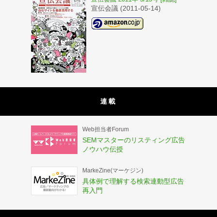
宣伝会議 (2011-05-14)
連載
Web担当者Forum
SEMマスターのリスティング広告
ノウハウ伝授
MarkeZine(マーケジン)
具体例で理解する検索連動型広告
再入門