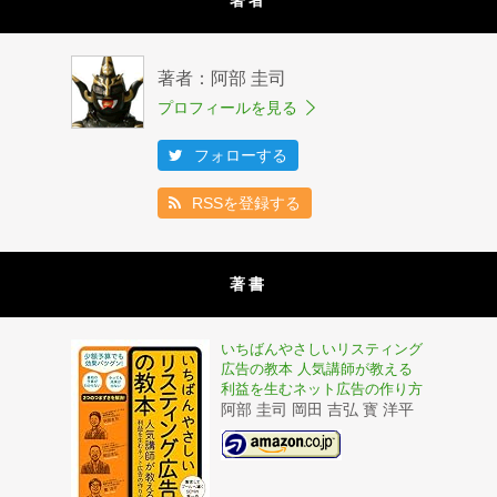
著者
著者：阿部 圭司
プロフィールを見る
フォローする
RSSを登録する
著書
いちばんやさしいリスティング
広告の教本 人気講師が教える
利益を生むネット広告の作り方
阿部 圭司 岡田 吉弘 寳 洋平