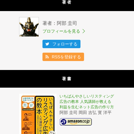
著者
著者：阿部 圭司
プロフィールを見る
フォローする
RSSを登録する
著書
いちばんやさしいリスティング
広告の教本 人気講師が教える
利益を生むネット広告の作り方
阿部 圭司 岡田 吉弘 寳 洋平