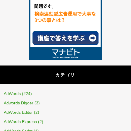
カテゴリ
AdWords
(224)
Adwords Digger
(3)
AdWords Editor
(2)
AdWords Express
(2)
AdWords Script
(1)