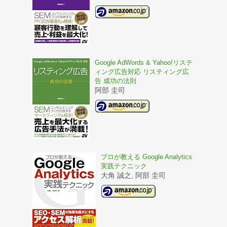
Google AdWords & Yahoo!リステ
ィング広告対応 リスティング広
告 成功の法則
阿部 圭司
プロが教える Google Analytics
実践テクニック
大角 誠之, 阿部 圭司