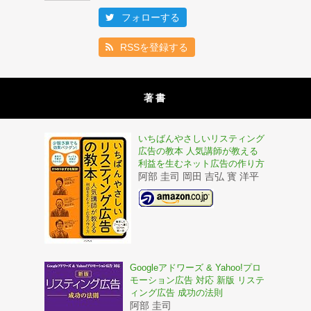
フォローする
RSSを登録する
著書
いちばんやさしいリスティング
広告の教本 人気講師が教える
利益を生むネット広告の作り方
阿部 圭司 岡田 吉弘 寳 洋平
Googleアドワーズ & Yahoo!プロ
モーション広告 対応 新版 リステ
ィング広告 成功の法則
阿部 圭司