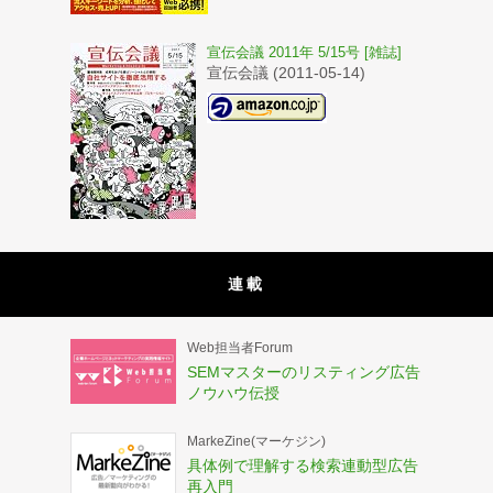
宣伝会議 2011年 5/15号 [雑誌]
宣伝会議 (2011-05-14)
連載
Web担当者Forum
SEMマスターのリスティング広告
ノウハウ伝授
MarkeZine(マーケジン)
具体例で理解する検索連動型広告
再入門