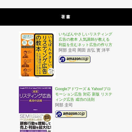
著書
いちばんやさしいリスティング
広告の教本 人気講師が教える
利益を生むネット広告の作り方
阿部 圭司 岡田 吉弘 寳 洋平
Googleアドワーズ & Yahoo!プロ
モーション広告 対応 新版 リステ
ィング広告 成功の法則
阿部 圭司