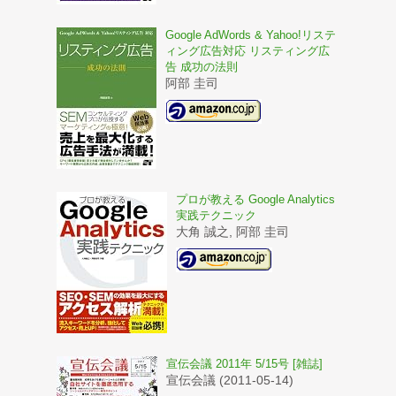
Google AdWords & Yahoo!リステ
ィング広告対応 リスティング広
告 成功の法則
阿部 圭司
プロが教える Google Analytics
実践テクニック
大角 誠之, 阿部 圭司
宣伝会議 2011年 5/15号 [雑誌]
宣伝会議 (2011-05-14)