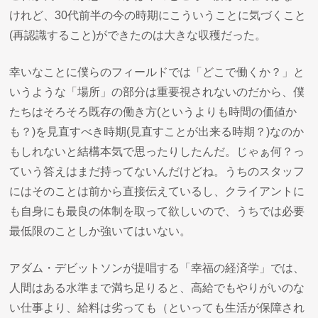
けれど、30代前半の今の時期にこういうことに気づくこと
(再認識すること)ができたのは大きな収穫だった。
幸いなことに僕らのフィールドでは「どこで働くか？」と
いうような「場所」の部分は重要視されないのだから、僕
たちはそろそろ既存の働き方(というよりも時間の価値か
も？)を見直すべき時期(見直すことが出来る時期？)なのか
もしれないと結構本気で思ったりしたんだ。じゃぁ何？っ
ていう答えはまだ持ってないんだけどね。うちのスタッフ
にはそのことは前から直接伝えているし、クライアントに
も自身にも最良の体制を取って欲しいので、うちでは必要
最低限のことしか強いてはいない。
アダム・デビットソンが提唱する「幸福の経済学」では、
人間はある水準まで満ち足りると、高給でもやりがいのな
い仕事より、給料は劣っても（といっても生活が保障され