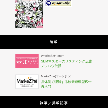
連載
Web担当者Forum
SEMマスターのリスティング広告
ノウハウ伝授
MarkeZine(マーケジン)
具体例で理解する検索連動型広告
再入門
執筆／掲載記事