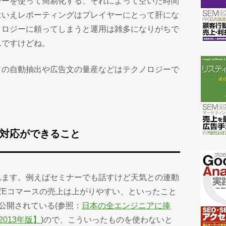
ジーを使って簡易化する、それによって空いた時間
はいえレポーティングはプレイヤーにとって肝にな
ノロジーに頼ってしまうと運用は雑多になりがちで
んですけどね。
ドの自動抽出や広告文の量産などはテクノロジーで
対応ができること
れます。例えばセミナーでも話すけど天気との連動
ばEコマースの売上は上がりやすい、といったこと
公開されている(参照：
日本の全エンジニアに捧
013年版】
)ので、こういったものを使わないと