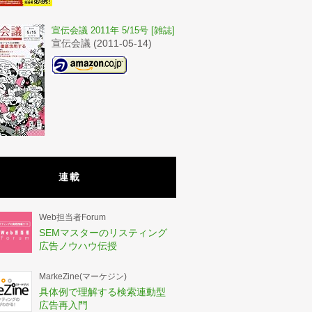
宣伝会議 2011年 5/15号 [雑誌]
宣伝会議 (2011-05-14)
連載
Web担当者Forum
SEMマスターのリスティング
広告ノウハウ伝授
MarkeZine(マーケジン)
具体例で理解する検索連動型
広告再入門