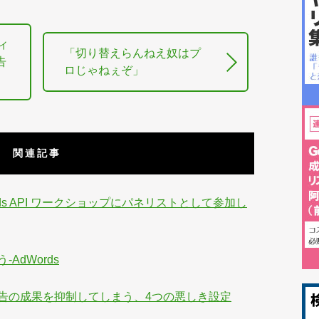
ィ
「切り替えらんねえ奴はプ
告
ロじゃねぇぞ」
関連記事
ords API ワークショップにパネリストとして参加し
AdWords
告の成果を抑制してしまう、4つの悪しき設定