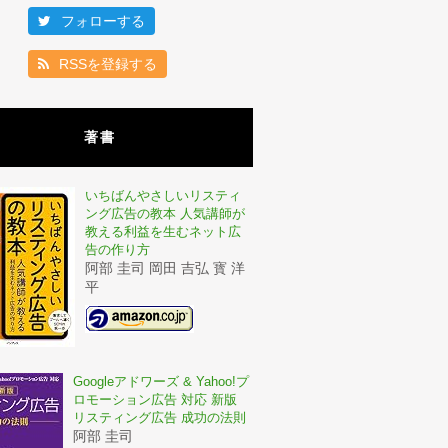
フォローする
RSSを登録する
著書
いちばんやさしいリスティ
ング広告の教本 人気講師が
教える利益を生むネット広
告の作り方
阿部 圭司 岡田 吉弘 寳 洋
平
Googleアドワーズ & Yahoo!プ
ロモーション広告 対応 新版
リスティング広告 成功の法則
阿部 圭司