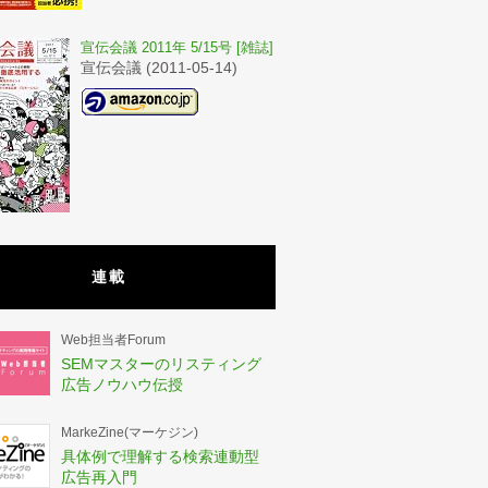
宣伝会議 2011年 5/15号 [雑誌]
宣伝会議 (2011-05-14)
連載
Web担当者Forum
SEMマスターのリスティング
広告ノウハウ伝授
MarkeZine(マーケジン)
具体例で理解する検索連動型
広告再入門