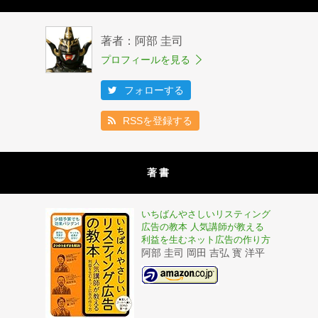
著者：阿部 圭司
プロフィールを見る
フォローする
RSSを登録する
著書
いちばんやさしいリスティング
広告の教本 人気講師が教える
利益を生むネット広告の作り方
阿部 圭司 岡田 吉弘 寳 洋平