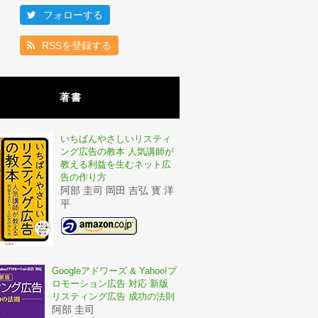
フォローする
RSSを登録する
著書
いちばんやさしいリスティ
ング広告の教本 人気講師が
教える利益を生むネット広
告の作り方
阿部 圭司 岡田 吉弘 寳 洋
平
Googleアドワーズ & Yahoo!プ
ロモーション広告 対応 新版
リスティング広告 成功の法則
阿部 圭司