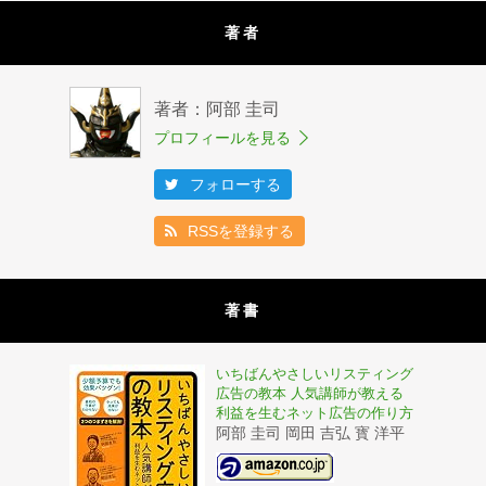
著者
著者：阿部 圭司
プロフィールを見る
フォローする
RSSを登録する
著書
いちばんやさしいリスティング
広告の教本 人気講師が教える
利益を生むネット広告の作り方
阿部 圭司 岡田 吉弘 寳 洋平