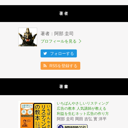
著者
著者：阿部 圭司
プロフィールを見る
フォローする
RSSを登録する
著書
いちばんやさしいリスティング
広告の教本 人気講師が教える
利益を生むネット広告の作り方
阿部 圭司 岡田 吉弘 寳 洋平