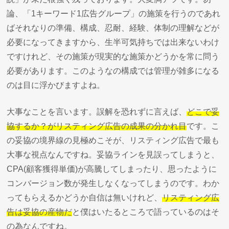
論、「1キーワード1広告グループ」の施策を行うのであれ
ばそれなりの準備、構成、忍耐、経験、体制の理解などが
必要になってきますから、生半可気持ちでは出来ないわけ
ですけれど、その施策が現実的な施策かどうかを常に問う
必要があります。このようなの構成では管理が雑多になる
のは目に浮かびますよね。
大事なことを言います。誤解を恐れずに言えば、
どこで妥
協するか？がリスティング広告の成果の分かれ目
です。こ
の妥協の境界線の見極めこそが、リスティング広告で最も
大事な視点なんですね。妥協ラインを見誤ってしまうと、
CPA(顧客獲得単価)が高騰してしまったり、思ったように
コンバージョン数が発生しなくなってしまうのです。わか
ってもらえるかどうか自信は無いけれど、
リスティング広
告は妥協の産物だ
と僕はいたるところで語っているのはそ
の為なんですね。