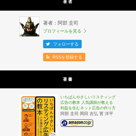
著者
著者：阿部 圭司
プロフィールを見る
フォローする
RSSを登録する
著書
いちばんやさしいリスティング
広告の教本 人気講師が教える
利益を生むネット広告の作り方
阿部 圭司 岡田 吉弘 寳 洋平