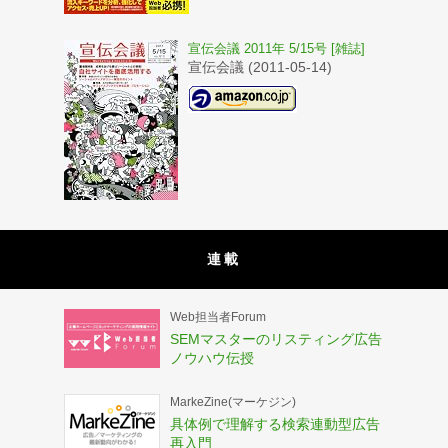
宣伝会議 2011年 5/15号 [雑誌]
宣伝会議 (2011-05-14)
連載
Web担当者Forum
SEMマスターのリスティング広告
ノウハウ伝授
MarkeZine(マーケジン)
具体例で理解する検索連動型広告
再入門