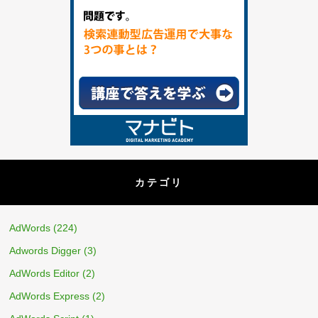
カテゴリ
AdWords
(224)
Adwords Digger
(3)
AdWords Editor
(2)
AdWords Express
(2)