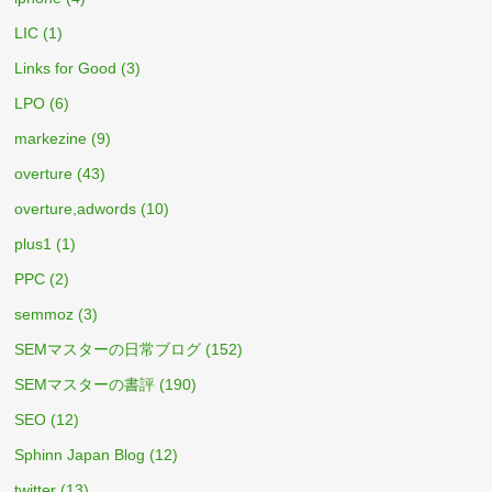
LIC
(1)
Links for Good
(3)
LPO
(6)
markezine
(9)
overture
(43)
overture,adwords
(10)
plus1
(1)
PPC
(2)
semmoz
(3)
SEMマスターの日常ブログ
(152)
SEMマスターの書評
(190)
SEO
(12)
Sphinn Japan Blog
(12)
twitter
(13)