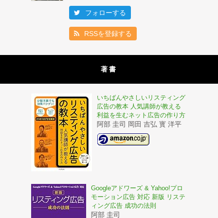
フォローする
RSSを登録する
著書
いちばんやさしいリスティング
広告の教本 人気講師が教える
利益を生むネット広告の作り方
阿部 圭司 岡田 吉弘 寳 洋平
Googleアドワーズ & Yahoo!プロ
モーション広告 対応 新版 リステ
ィング広告 成功の法則
阿部 圭司