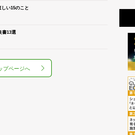
しい15のこと
良書13選
ップページへ