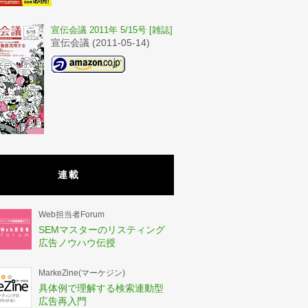
宣伝会議 2011年 5/15号 [雑誌]
宣伝会議 (2011-05-14)
連載
Web担当者Forum
SEMマスターのリスティング
広告ノウハウ伝授
MarkeZine(マーケジン)
具体例で理解する検索連動型
広告再入門