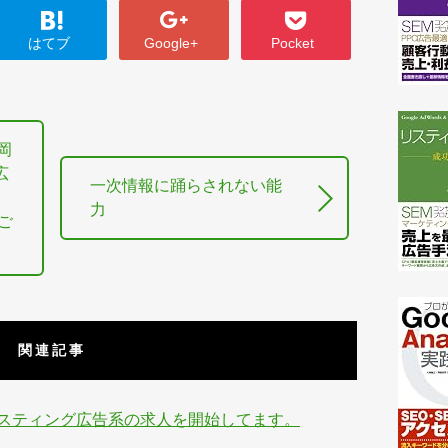
はてブ
Google+
Pocket
岡
広
一次情報に踊らされない能
力
がご
関連記事
でリスティング広告系の求人を開始してます。