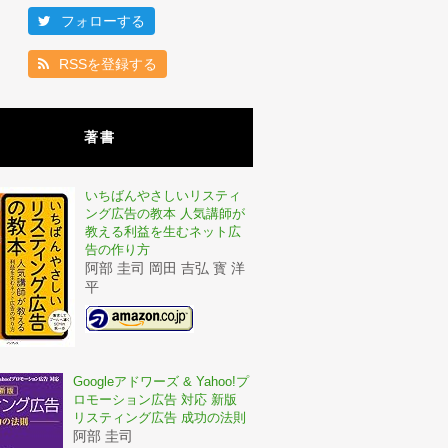
フォローする
RSSを登録する
著書
いちばんやさしいリスティ
ング広告の教本 人気講師が
教える利益を生むネット広
告の作り方
阿部 圭司 岡田 吉弘 寳 洋
平
Googleアドワーズ & Yahoo!プ
ロモーション広告 対応 新版
リスティング広告 成功の法則
阿部 圭司