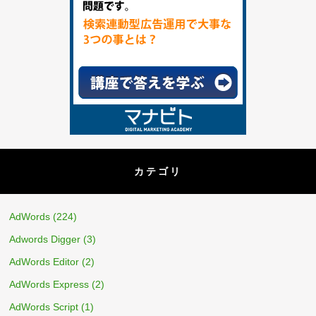
カテゴリ
AdWords
(224)
Adwords Digger
(3)
AdWords Editor
(2)
AdWords Express
(2)
AdWords Script
(1)