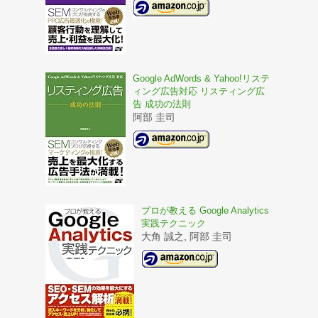
Google AdWords & Yahoo!リステ
ィング広告対応 リスティング広
告 成功の法則
阿部 圭司
プロが教える Google Analytics
実践テクニック
大角 誠之, 阿部 圭司