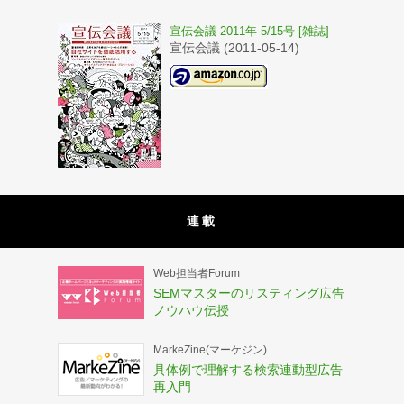
宣伝会議 2011年 5/15号 [雑誌]
宣伝会議 (2011-05-14)
連載
Web担当者Forum
SEMマスターのリスティング広告
ノウハウ伝授
MarkeZine(マーケジン)
具体例で理解する検索連動型広告
再入門