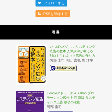
フォローする
RSSを登録する
著書
いちばんやさしいリスティング
広告の教本 人気講師が教える
利益を生むネット広告の作り方
阿部 圭司 岡田 吉弘 寳 洋平
Googleアドワーズ & Yahoo!プロ
モーション広告 対応 新版 リステ
ィング広告 成功の法則
阿部 圭司