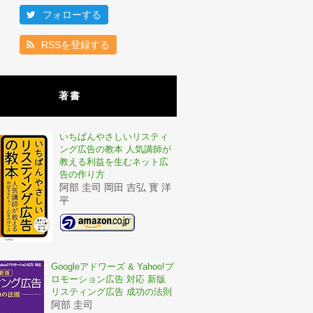
フォローする
RSSを登録する
著書
いちばんやさしいリスティ
ング広告の教本 人気講師が
教える利益を生むネット広
告の作り方
阿部 圭司 岡田 吉弘 寳 洋
平
Googleアドワーズ & Yahoo!プ
ロモーション広告 対応 新版
リスティング広告 成功の法則
阿部 圭司