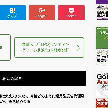
はてブ
Google+
Pocket
素晴らしいLPO(ランディン
加
グページ最適化)を徹底分析
最近の記事
店は大丈夫なのか、今後どのように運用型広告代理店
のか、を見極める術