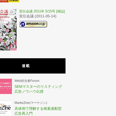
宣伝会議 2011年 5/15号 [雑誌]
宣伝会議 (2011-05-14)
連載
Web担当者Forum
SEMマスターのリスティング
広告ノウハウ伝授
MarkeZine(マーケジン)
具体例で理解する検索連動型
広告再入門