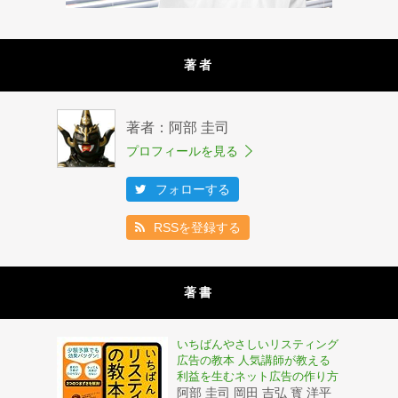
著者
著者：阿部 圭司
プロフィールを見る
フォローする
RSSを登録する
著書
いちばんやさしいリスティング
広告の教本 人気講師が教える
利益を生むネット広告の作り方
阿部 圭司 岡田 吉弘 寳 洋平