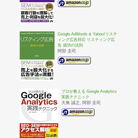
Google AdWords & Yahoo!リステ
ィング広告対応 リスティング広
告 成功の法則
阿部 圭司
プロが教える Google Analytics
実践テクニック
大角 誠之, 阿部 圭司