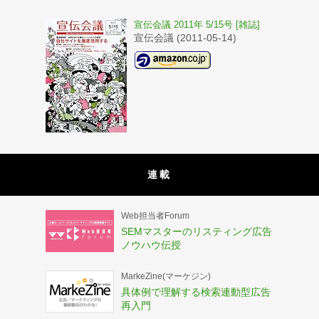
宣伝会議 2011年 5/15号 [雑誌]
宣伝会議 (2011-05-14)
連載
Web担当者Forum
SEMマスターのリスティング広告
ノウハウ伝授
MarkeZine(マーケジン)
具体例で理解する検索連動型広告
再入門