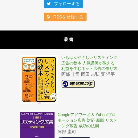
フォローする
RSSを登録する
著書
いちばんやさしいリスティング
広告の教本 人気講師が教える
利益を生むネット広告の作り方
阿部 圭司 岡田 吉弘 寳 洋平
Googleアドワーズ & Yahoo!プロ
モーション広告 対応 新版 リステ
ィング広告 成功の法則
阿部 圭司