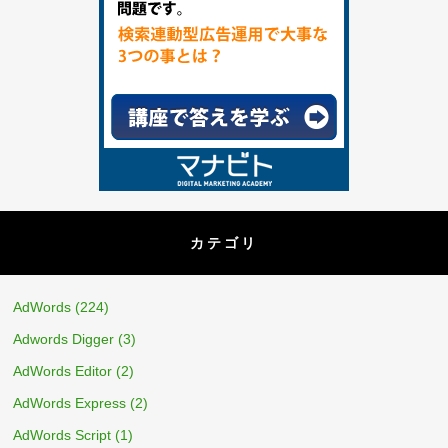
カテゴリ
AdWords
(224)
Adwords Digger
(3)
AdWords Editor
(2)
AdWords Express
(2)
AdWords Script
(1)