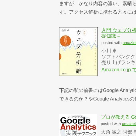
ますが、かなり内容の濃い、素晴
す。アクセス解析に携わる方々に
入門 ウェブ分
礎知識～
posted with
amazle
小川 卓
ソフトバンクク
売り上げランキン
Amazon.co.
下記の私の前書にはGoogle Ana
できるのか？やGoogle Analy
プロが教える Goo
posted with
amazlet
大角 誠之 阿部 