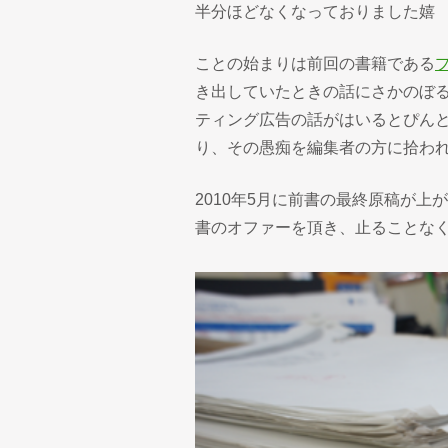
半分ほどなくなっておりました嬉
ことの始まりは前回の書籍である
プ
き出していたときの話にさかのぼ
ティング広告の話がはいるとぴん
り、その愚痴を編集者の方に拾わ
2010年5月に前書の最終原稿が
書のオファーを頂き、止ることな