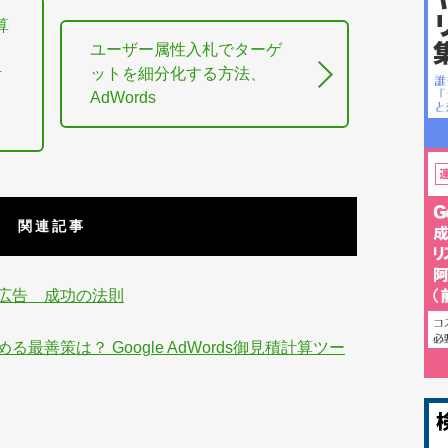
算
ユーザー属性入札でターゲ
計
ットを細分化する方法、
AdWords
関連記事
広告 成功の法則
善策は？ Google AdWords御見積計算ツー