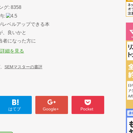
: 8358
均:
者がレベルアップできる本
が、良いかと
当者になった方に
p で詳細を見る
グ
、
SEMマスターの書評
はてブ
Google+
Pocket