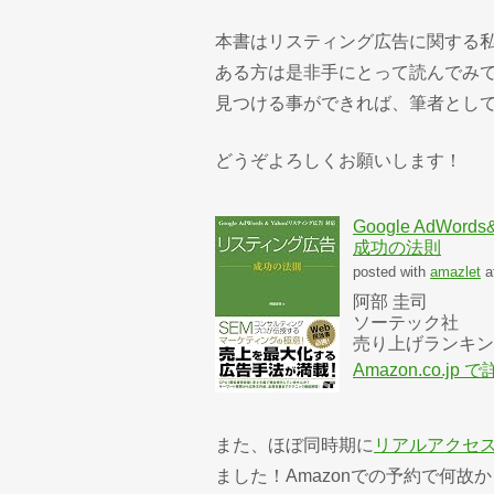
本書はリスティング広告に関する私
ある方は是非手にとって読んでみ
見つける事ができれば、筆者とし
どうぞよろしくお願いします！
Google AdW
成功の法則
posted with
amazlet
a
阿部 圭司
ソーテック社
売り上げランキング:
Amazon.co.jp
また、ほぼ同時期に
リアルアクセ
ました！Amazonでの予約で何