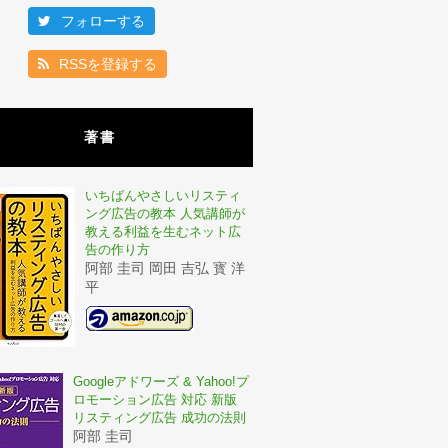
フォローする
RSSを登録する
著書
いちばんやさしいリスティ
ング広告の教本 人気講師が
教える利益を生むネット広
告の作り方
阿部 圭司 岡田 吉弘 寳 洋
平
Googleアドワーズ & Yahoo!プ
ロモーション広告 対応 新版
リスティング広告 成功の法則
阿部 圭司