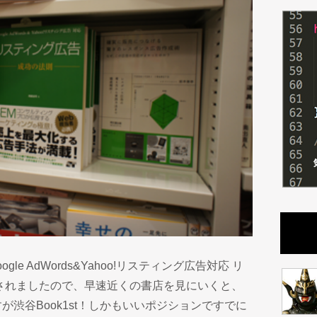
le AdWords&Yahoo!リスティング広告対応 リ
されましたので、早速近くの書店を見にいくと、
渋谷Book1st！しかもいいポジションですでに