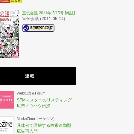
宣伝会議 2011年 5/15号 [雑誌]
宣伝会議 (2011-05-14)
連載
Web担当者Forum
SEMマスターのリスティング
広告ノウハウ伝授
MarkeZine(マーケジン)
具体例で理解する検索連動型
広告再入門