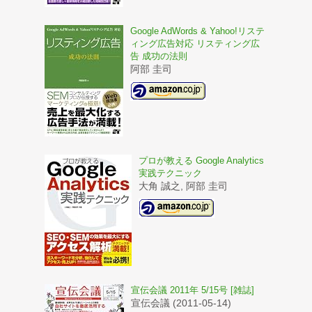
Google AdWords & Yahoo!リステ
ィング広告対応 リスティング広
告 成功の法則
阿部 圭司
プロが教える Google Analytics
実践テクニック
大角 誠之, 阿部 圭司
宣伝会議 2011年 5/15号 [雑誌]
宣伝会議 (2011-05-14)