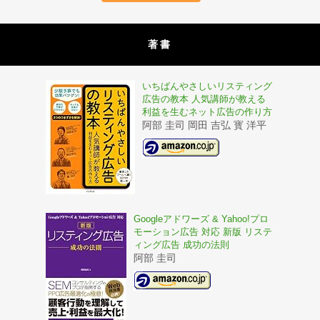
著書
いちばんやさしいリスティング
広告の教本 人気講師が教える
利益を生むネット広告の作り方
阿部 圭司 岡田 吉弘 寳 洋平
Googleアドワーズ & Yahoo!プロ
モーション広告 対応 新版 リステ
ィング広告 成功の法則
阿部 圭司