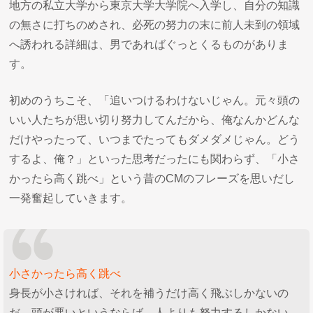
地方の私立大学から東京大学大学院へ入学し、自分の知識
の無さに打ちのめされ、必死の努力の末に前人未到の領域
へ誘われる詳細は、男であればぐっとくるものがありま
す。
初めのうちこそ、「追いつけるわけないじゃん。元々頭の
いい人たちが思い切り努力してんだから、俺なんかどんな
だけやったって、いつまでたってもダメダメじゃん。どう
するよ、俺？」といった思考だったにも関わらず、「小さ
かったら高く跳べ」という昔のCMのフレーズを思いだし
一発奮起していきます。
小さかったら高く跳べ
身長が小さければ、それを補うだけ高く飛ぶしかないの
だ。頭が悪いというならば、人よりも努力するしかない。