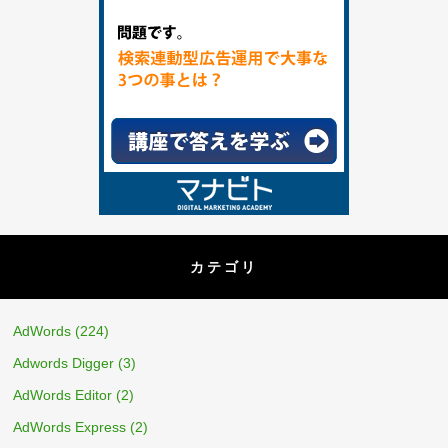
カテゴリ
AdWords
(224)
Adwords Digger
(3)
AdWords Editor
(2)
AdWords Express
(2)