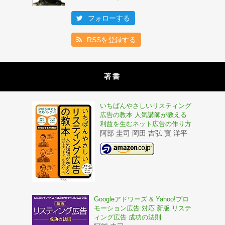
フォローする
RSSを登録する
著書
いちばんやさしいリスティング
広告の教本 人気講師が教える
利益を生むネット広告の作り方
阿部 圭司 岡田 吉弘 寳 洋平
Googleアドワーズ & Yahoo!プロ
モーション広告 対応 新版 リステ
ィング広告 成功の法則