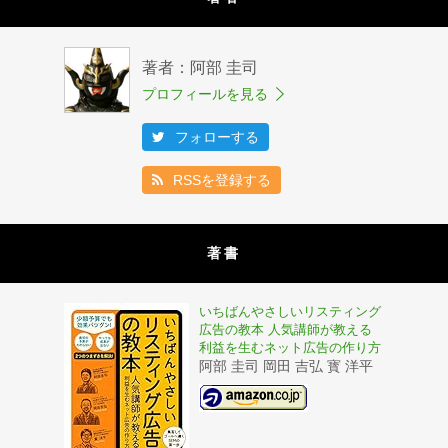
著者：阿部 圭司
プロフィールを見る
フォローする
RSSを登録する
著書
いちばんやさしいリスティング
広告の教本 人気講師が教える
利益を生むネット広告の作り方
阿部 圭司 岡田 吉弘 寳 洋平