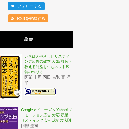
フォローする
RSSを登録する
著書
いちばんやさしいリスティ
ング広告の教本 人気講師が
教える利益を生むネット広
告の作り方
阿部 圭司 岡田 吉弘 寳 洋
平
Googleアドワーズ & Yahoo!プ
ロモーション広告 対応 新版
リスティング広告 成功の法則
阿部 圭司