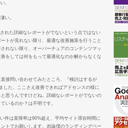
ない。
が凄い。
載された詳細なレポートがでないという点ではない
ポートが見れない限り、最適な改善施策を行うこと
善されない限り、オーバーチュアのコンテンツマッ
改善をしては何をもって最適化なのか解からなくな
に直接問い合わせてみたところ、『検討はするが
きました。ここさえ改善できればアドセンスの様に
ると思うんですけどね。詳細なレポートがでないの
きているのか？は不明です。
凄い件は直帰率は90%超え、平均サイト滞在時間に
メントでお願いします。勿論僕のランディングペー