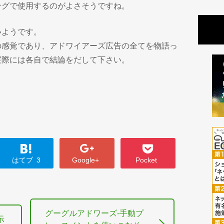
ングで使用するのがよさそうですね。
いようです。
の感覚であり、アドワイアーズ広告の全てを物語っ
実際には各自で結論をだして下さい。
はてブ
3
Google+
Pocket
グーグルアドワーズ-手動プ
示