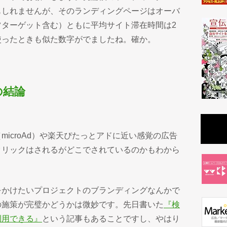
もしれませんが、そのランディングページはオーバ
ツターゲット含む）ともに平均サイト滞在時間は2
使ったときも似た数字がでましたね。確か。
の結論
icroAd）や楽天ぴたっとアドに近い感覚の広告
クリックはされるがどこでされているのかもわから
をかけたいプロジェクトのブランディングなんかで
の施策が完璧かどうかは微妙です。先日書いた
『検
利用できる』
という記事もあることですし、やはり