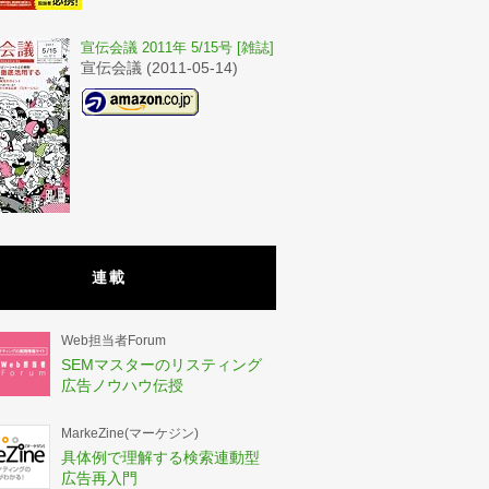
宣伝会議 2011年 5/15号 [雑誌]
宣伝会議 (2011-05-14)
連載
Web担当者Forum
SEMマスターのリスティング
広告ノウハウ伝授
MarkeZine(マーケジン)
具体例で理解する検索連動型
広告再入門