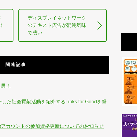
井
ディスプレイネットワーク
出
のテキスト広告が混沌気味
。
で凄い
関連記事
リス男！
チした社会貢献活動を紹介するLinks for Goodを発
rantsアカウントの参加資格更新についてのお知らせ