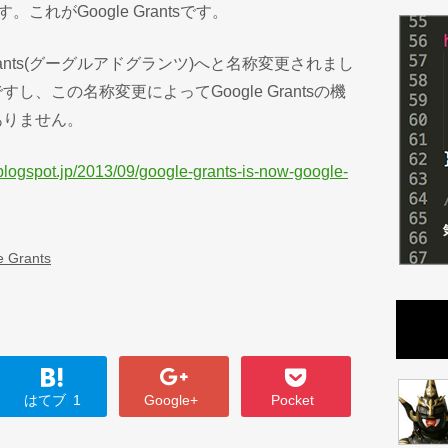
これがGoogle Grantsです。
 Ad Grants(グーグルアドグランツ)へと名称変更されまし
、この名称変更によってGoogle Grantsの機
ありません。
s.blogspot.jp/2013/09/google-grants-is-now-google-
e Grants
はてブ
1
Google+
Pocket