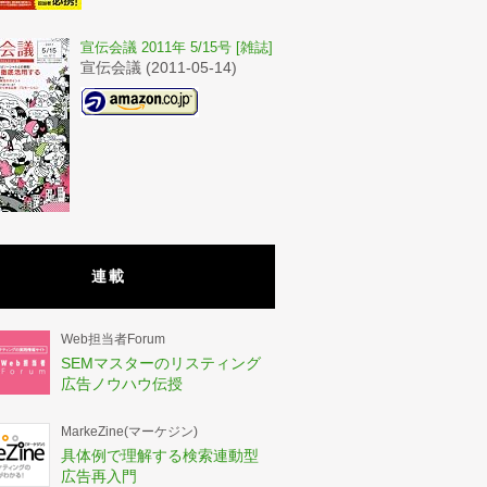
宣伝会議 2011年 5/15号 [雑誌]
宣伝会議 (2011-05-14)
連載
Web担当者Forum
SEMマスターのリスティング
広告ノウハウ伝授
MarkeZine(マーケジン)
具体例で理解する検索連動型
広告再入門