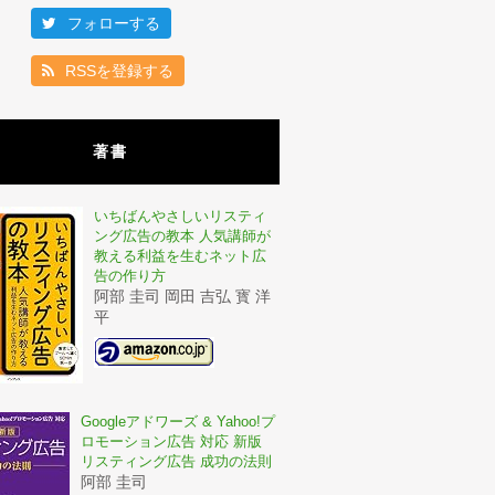
フォローする
RSSを登録する
著書
いちばんやさしいリスティ
ング広告の教本 人気講師が
教える利益を生むネット広
告の作り方
阿部 圭司 岡田 吉弘 寳 洋
平
Googleアドワーズ & Yahoo!プ
ロモーション広告 対応 新版
リスティング広告 成功の法則
阿部 圭司