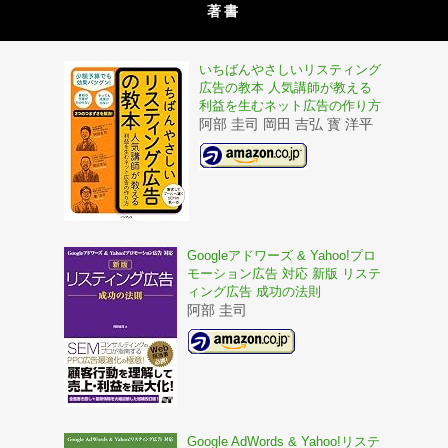
著書
いちばんやさしいリスティング
広告の教本 人気講師が教える
利益を生むネット広告の作り方
阿部 圭司 岡田 吉弘 寳 洋平
Googleアドワーズ & Yahoo!プロ
モーション広告 対応 新版 リステ
ィング広告 成功の法則
阿部 圭司
Google AdWords & Yahoo!リステ