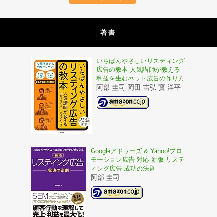
著書
いちばんやさしいリスティング
広告の教本 人気講師が教える
利益を生むネット広告の作り方
阿部 圭司 岡田 吉弘 寳 洋平
Googleアドワーズ & Yahoo!プロ
モーション広告 対応 新版 リステ
ィング広告 成功の法則
阿部 圭司