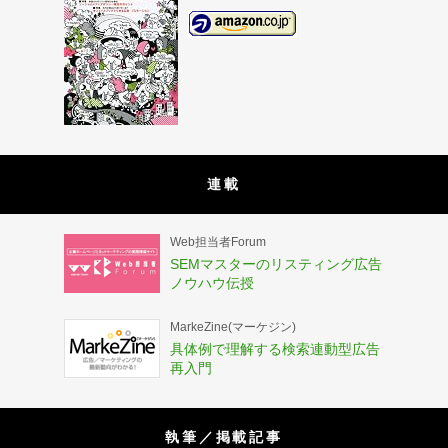
連載
Web担当者Forum
SEMマスターのリスティング広告
ノウハウ伝授
MarkeZine(マーケジン)
具体例で理解する検索連動型広告
再入門
執筆／掲載記事