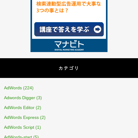
カテゴリ
AdWords
(224)
Adwords Digger
(3)
AdWords Editor
(2)
AdWords Express
(2)
AdWords Script
(1)
AdWords-start
(5)