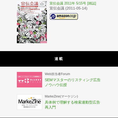
宣伝会議 2011年 5/15号 [雑誌]
宣伝会議 (2011-05-14)
連載
Web担当者Forum
SEMマスターのリスティング広告
ノウハウ伝授
MarkeZine(マーケジン)
具体例で理解する検索連動型広告
再入門