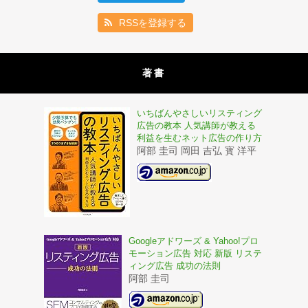
RSSを登録する
著書
いちばんやさしいリスティング
広告の教本 人気講師が教える
利益を生むネット広告の作り方
阿部 圭司 岡田 吉弘 寳 洋平
Googleアドワーズ & Yahoo!プロ
モーション広告 対応 新版 リステ
ィング広告 成功の法則
阿部 圭司