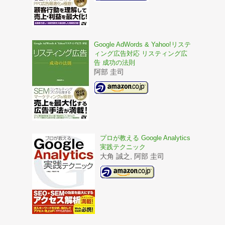
Google AdWords & Yahoo!リステ
ィング広告対応 リスティング広
告 成功の法則
阿部 圭司
プロが教える Google Analytics
実践テクニック
大角 誠之, 阿部 圭司