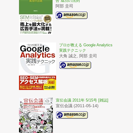
告 成功の法則
阿部 圭司
プロが教える Google Analytics
実践テクニック
大角 誠之, 阿部 圭司
宣伝会議 2011年 5/15号 [雑誌]
宣伝会議 (2011-05-14)