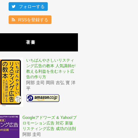
フォローする
RSSを登録する
著書
いちばんやさしいリスティ
ング広告の教本 人気講師が
教える利益を生むネット広
告の作り方
阿部 圭司 岡田 吉弘 寳 洋
平
Googleアドワーズ & Yahoo!プ
ロモーション広告 対応 新版
リスティング広告 成功の法則
阿部 圭司