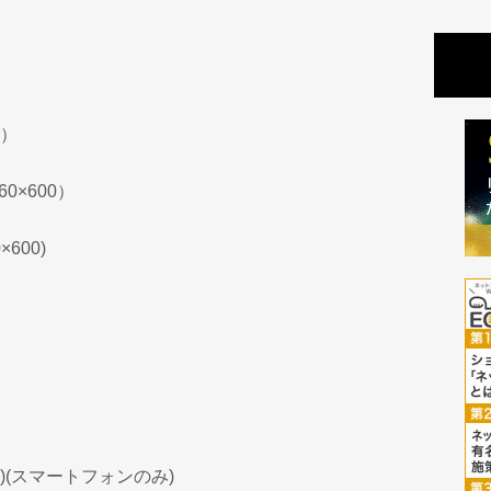
0）
0×600）
600)
）
0)(スマートフォンのみ)