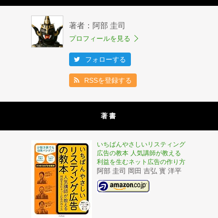
著者：阿部 圭司
プロフィールを見る
フォローする
RSSを登録する
著書
いちばんやさしいリスティング
広告の教本 人気講師が教える
利益を生むネット広告の作り方
阿部 圭司 岡田 吉弘 寳 洋平