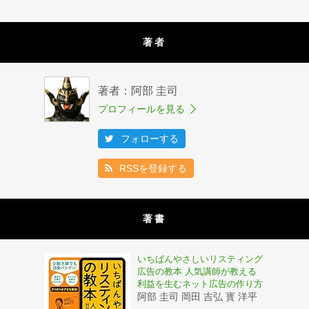
著者
著者：阿部 圭司
プロフィールを見る
フォローする
RSSを登録する
著書
いちばんやさしいリスティング
広告の教本 人気講師が教える
利益を生むネット広告の作り方
阿部 圭司 岡田 吉弘 寳 洋平